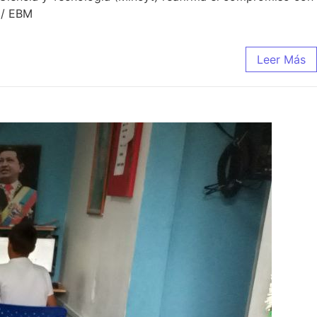
 / EBM
Leer Más