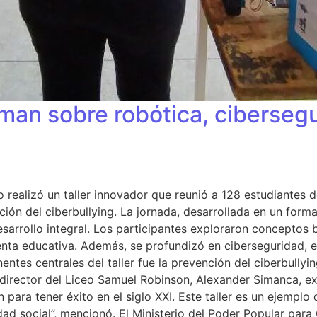
rman sobre robótica, ciberseg
 realizó un taller innovador que reunió a 128 estudiantes
ión del ciberbullying. La jornada, desarrollada en un forma
esarrollo integral. Los participantes exploraron conceptos
nta educativa. Además, se profundizó en ciberseguridad, 
tes centrales del taller fue la prevención del ciberbullyin
 director del Liceo Samuel Robinson, Alexander Simanca, 
 para tener éxito en el siglo XXI. Este taller es un ejempl
idad social”, mencionó. El Ministerio del Poder Popular par