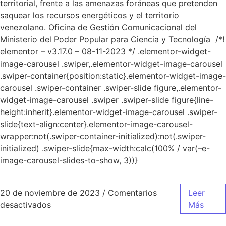
territorial, frente a las amenazas foráneas que pretenden
saquear los recursos energéticos y el territorio
venezolano. Oficina de Gestión Comunicacional del
Ministerio del Poder Popular para Ciencia y Tecnología /*!
elementor – v3.17.0 – 08-11-2023 */ .elementor-widget-
image-carousel .swiper,.elementor-widget-image-carousel
.swiper-container{position:static}.elementor-widget-image-
carousel .swiper-container .swiper-slide figure,.elementor-
widget-image-carousel .swiper .swiper-slide figure{line-
height:inherit}.elementor-widget-image-carousel .swiper-
slide{text-align:center}.elementor-image-carousel-
wrapper:not(.swiper-container-initialized):not(.swiper-
initialized) .swiper-slide{max-width:calc(100% / var(–e-
image-carousel-slides-to-show, 3))}
20 de noviembre de 2023
/
Comentarios
Leer
desactivados
Más