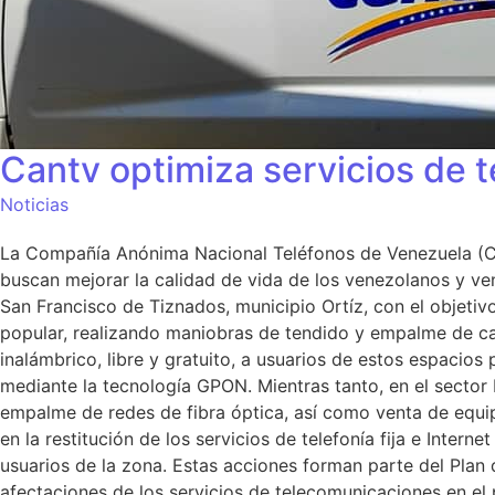
Cantv optimiza servicios de 
Noticias
La Compañía Anónima Nacional Teléfonos de Venezuela (Can
buscan mejorar la calidad de vida de los venezolanos y vene
San Francisco de Tiznados, municipio Ortíz, con el objetivo
popular, realizando maniobras de tendido y empalme de cab
inalámbrico, libre y gratuito, a usuarios de estos espacio
mediante la tecnología GPON. Mientras tanto, en el sector 
empalme de redes de fibra óptica, así como venta de equip
en la restitución de los servicios de telefonía fija e Inter
usuarios de la zona. Estas acciones forman parte del Plan 
afectaciones de los servicios de telecomunicaciones en el p