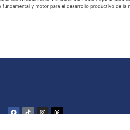
undamental y motor para el desarrollo productivo de la na
rre Ministerial. La Hoyada, Parroquia Catedral. Código Postal 1012 / Car