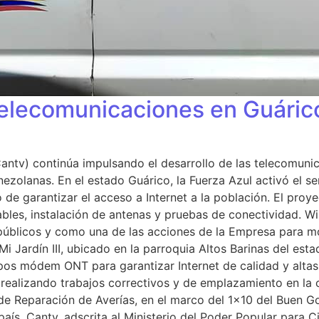
telecomunicaciones en Guárico
tv) continúa impulsando el desarrollo de las telecomunica
zolanas. En el estado Guárico, la Fuerza Azul activó el ser
 de garantizar el acceso a Internet a la población. El proye
les, instalación de antenas y pruebas de conectividad. Wi-
s públicos y como una de las acciones de la Empresa para m
Mi Jardín III, ubicado en la parroquia Altos Barinas del es
os módem ONT para garantizar Internet de calidad y altas v
net realizando trabajos correctivos y de emplazamiento en la
de Reparación de Averías, en el marco del 1×10 del Buen Go
aís. Cantv, adscrita al Ministerio del Poder Popular para Ci