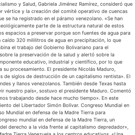
ialismo y Salud, Gabriela Jiménez Ramírez, consideró que
cer vértice y la creación del comité operativo de cuencas
 que se ha registrado en el páramo venezolano. «Se han
eológicamente parte de la estructura natural de estos
ros espacios a preservar porque son fuentes de agua para
caído 320 mililitros de agua en precipitación, lo que
bina el trabajo del Gobierno Bolivariano para el
sobre la preservación de la salud y alertó sobre la
onente educativo, industrial y científico, por lo que
ara su procesamiento. El presidente Nicolás Maduro,
de siglos de destrucción de un capitalismo rentista». El
 andes y llanos venezolanos. También desde Texas hasta
vir nuestro país», sostuvo el presidente Maduro. Comentó
enimos trabajando desde hace mucho tiempo». En este
iento del Libertador Simón Bolívar. Congreso Mundial en
so Mundial en defensa de la Madre Tierra para
ngreso mundial en defensa de la Madre Tierra, un
del derecho a la vida frente al capitalismo depredador»,
 Madre Tierra Venezuela a los centros educativos. «Una