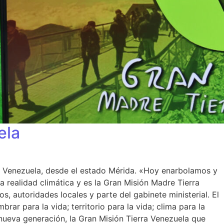
ela
rra Venezuela, desde el estado Mérida. «Hoy enarbolamos y
 realidad climática y es la Gran Misión Madre Tierra
s, autoridades locales y parte del gabinete ministerial. El
r para la vida; territorio para la vida; clima para la
 nueva generación, la Gran Misión Tierra Venezuela que