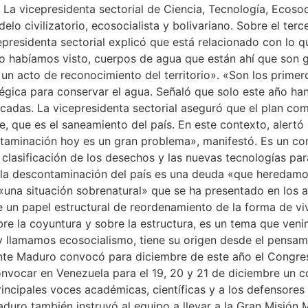
a vicepresidenta sectorial de Ciencia, Tecnología, Ecosoc
elo civilizatorio, ecosocialista y bolivariano. Sobre el ter
cepresidenta sectorial explicó que está relacionado con lo
o habíamos visto, cuerpos de agua que están ahí que son g
 un acto de reconocimiento del territorio». «Son los prime
égica para conservar el agua. Señaló que solo este año han 
cadas. La vicepresidenta sectorial aseguró que el plan com
e, que es el saneamiento del país. En este contexto, alertó 
aminación hoy es un gran problema», manifestó. Es un comp
a clasificación de los desechos y las nuevas tecnologías p
la descontaminación del país es una deuda «que heredamos 
 «una situación sobrenatural» que se ha presentado en los
e un papel estructural de reordenamiento de la forma de vi
obre la coyuntura y sobre la estructura, es un tema que v
y llamamos ecosocialismo, tiene su origen desde el pensam
dente Maduro convocó para diciembre de este año el Congre
ocar en Venezuela para el 19, 20 y 21 de diciembre un co
ncipales voces académicas, científicas y a los defensores 
Maduro también instruyó al equipo a llevar a la Gran Misión