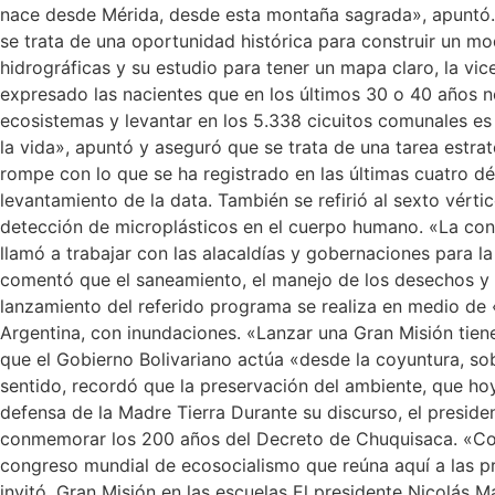
nace desde Mérida, desde esta montaña sagrada», apuntó. L
se trata de una oportunidad histórica para construir un mod
hidrográficas y su estudio para tener un mapa claro, la vi
expresado las nacientes que en los últimos 30 o 40 años n
ecosistemas y levantar en los 5.338 cicuitos comunales es
la vida», apuntó y aseguró que se trata de una tarea estrat
rompe con lo que se ha registrado en las últimas cuatro dé
levantamiento de la data. También se refirió al sexto vértic
detección de microplásticos en el cuerpo humano. «La cont
llamó a trabajar con las alacaldías y gobernaciones para l
comentó que el saneamiento, el manejo de los desechos y 
lanzamiento del referido programa se realiza en medio de
Argentina, con inundaciones. «Lanzar una Gran Misión tien
que el Gobierno Bolivariano actúa «desde la coyuntura, s
sentido, recordó que la preservación del ambiente, que ho
defensa de la Madre Tierra Durante su discurso, el presi
conmemorar los 200 años del Decreto de Chuquisaca. «Conv
congreso mundial de ecosocialismo que reúna aquí a las pri
invitó. Gran Misión en las escuelas El presidente Nicolás 