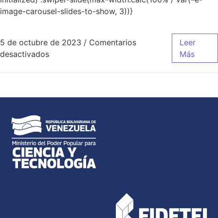
image-carousel-slides-to-show, 3))}
5 de octubre de 2023
/
Comentarios
Leer
desactivados
Más