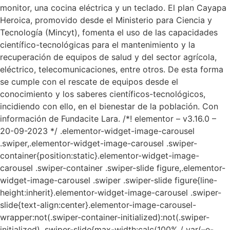
monitor, una cocina eléctrica y un teclado. El plan Cayapa
Heroica, promovido desde el Ministerio para Ciencia y
Tecnología (Mincyt), fomenta el uso de las capacidades
científico-tecnológicas para el mantenimiento y la
recuperación de equipos de salud y del sector agrícola,
eléctrico, telecomunicaciones, entre otros. De esta forma
se cumple con el rescate de equipos desde el
conocimiento y los saberes científicos-tecnológicos,
incidiendo con ello, en el bienestar de la población. Con
información de Fundacite Lara. /*! elementor – v3.16.0 –
20-09-2023 */ .elementor-widget-image-carousel
.swiper,.elementor-widget-image-carousel .swiper-
container{position:static}.elementor-widget-image-
carousel .swiper-container .swiper-slide figure,.elementor-
widget-image-carousel .swiper .swiper-slide figure{line-
height:inherit}.elementor-widget-image-carousel .swiper-
slide{text-align:center}.elementor-image-carousel-
wrapper:not(.swiper-container-initialized):not(.swiper-
initialized) .swiper-slide{max-width:calc(100% / var(–e-