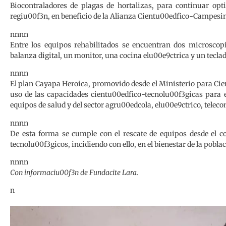
Biocontraladores de plagas de hortalizas, para continuar opt
regiu00f3n, en beneficio de la Alianza Cientu00edfico-Campesi
nnnn
Entre los equipos rehabilitados se encuentran dos microsco
balanza digital, un monitor, una cocina elu00e9ctrica y un teclad
nnnn
El plan Cayapa Heroica, promovido desde el Ministerio para Ci
uso de las capacidades cientu00edfico-tecnolu00f3gicas para 
equipos de salud y del sector agru00edcola, elu00e9ctrico, telec
nnnn
De esta forma se cumple con el rescate de equipos desde el c
tecnolu00f3gicos, incidiendo con ello, en el bienestar de la pobla
nnnn
Con informaciu00f3n de Fundacite Lara.
n