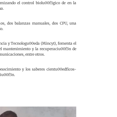
imizando el control biolu00f3gico de en la
na.
pios, dos balanzas manuales, dos CPU, una
o.
encia y Tecnologu00eda (Mincyt), fomenta el
el mantenimiento y la recuperaciu00f3n de
omunicaciones, entre otros.
onocimiento y los saberes cientu00edficos-
ciu00f3n.