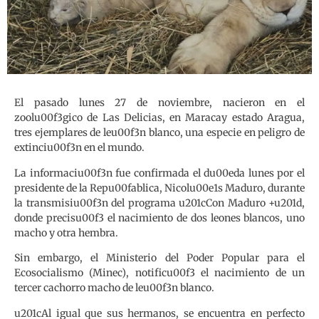
El pasado lunes 27 de noviembre, nacieron en el
zoolu00f3gico de Las Delicias, en Maracay estado Aragua,
tres ejemplares de leu00f3n blanco, una especie en peligro de
extinciu00f3n en el mundo.
La informaciu00f3n fue confirmada el du00eda lunes por el
presidente de la Repu00fablica, Nicolu00e1s Maduro, durante
la transmisiu00f3n del programa u201cCon Maduro +u201d,
donde precisu00f3 el nacimiento de dos leones blancos, uno
macho y otra hembra.
Sin embargo, el Ministerio del Poder Popular para el
Ecosocialismo (Minec), notificu00f3 el nacimiento de un
tercer cachorro macho de leu00f3n blanco.
u201cAl igual que sus hermanos, se encuentra en perfecto