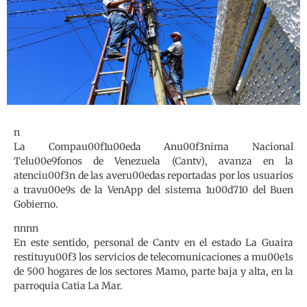
n
La Compau00f1u00eda Anu00f3nima Nacional
Telu00e9fonos de Venezuela (Cantv), avanza en la
atenciu00f3n de las averu00edas reportadas por los usuarios
a travu00e9s de la VenApp del sistema 1u00d710 del Buen
Gobierno.
nnnn
En este sentido, personal de Cantv en el estado La Guaira
restituyu00f3 los servicios de telecomunicaciones a mu00e1s
de 500 hogares de los sectores Mamo, parte baja y alta, en la
parroquia Catia La Mar.