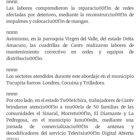
nnnn
Las labores comprendieron la reparaciu00f3n de redes
afectadas por deterioro, mediante la reconstrucciu00f3n de
empalmes y colocaciu00f3n de mangas.
nnnn
Asimismo, en la parroquia Virgen del Valle, del estado Delta
Amacuro, las cuadrillas de Cantv realizaron labores de
mantenimiento correctivo en redes y equipos de
distribuciu00f3n.
nnnn
Los sectores atendidos durante este abordaje en el municipio
Tucupita fueron: Londres, Cocuina y Trilladora.
nnnn
Por otro lado, en el estado Tu00e1chira, trabajadores de Cantv
brindaron atenciu00f3n a mu00e1s de 50 familias de las
comunidades el Sinaral, Morretu00f3n, El Diamante y La
Pedregosa, en el municipio Junu00edn, mediante una
jornada de comercializaciu00f3n de antenas y
decodificadores del servicio Televisiu00f3n Digital Abierta
(TDA).