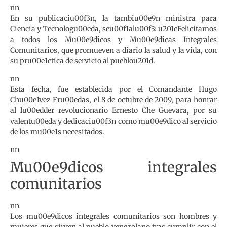
nn
En su publicaciu00f3n, la tambiu00e9n ministra para
Ciencia y Tecnologu00eda, seu00f1alu00f3: u201cFelicitamos
a todos los Mu00e9dicos y Mu00e9dicas Integrales
Comunitarios, que promueven a diario la salud y la vida, con
su pru00e1ctica de servicio al pueblou201d.
nn
Esta fecha, fue establecida por el Comandante Hugo
Chu00e1vez Fru00edas, el 8 de octubre de 2009, para honrar
al lu00edder revolucionario Ernesto Che Guevara, por su
valentu00eda y dedicaciu00f3n como mu00e9dico al servicio
de los mu00e1s necesitados.
nn
Mu00e9dicos integrales
comunitarios
nn
Los mu00e9dicos integrales comunitarios son hombres y