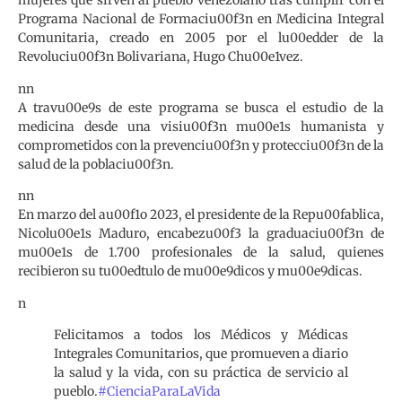
mujeres que sirven al pueblo venezolano tras cumplir con el
Programa Nacional de Formaciu00f3n en Medicina Integral
Comunitaria, creado en 2005 por el lu00edder de la
Revoluciu00f3n Bolivariana, Hugo Chu00e1vez.
nn
A travu00e9s de este programa se busca el estudio de la
medicina desde una visiu00f3n mu00e1s humanista y
comprometidos con la prevenciu00f3n y protecciu00f3n de la
salud de la poblaciu00f3n.
nn
En marzo del au00f1o 2023, el presidente de la Repu00fablica,
Nicolu00e1s Maduro, encabezu00f3 la graduaciu00f3n de
mu00e1s de 1.700 profesionales de la salud, quienes
recibieron su tu00edtulo de mu00e9dicos y mu00e9dicas.
n
Felicitamos a todos los Médicos y Médicas
Integrales Comunitarios, que promueven a diario
la salud y la vida, con su práctica de servicio al
pueblo.
#CienciaParaLaVida