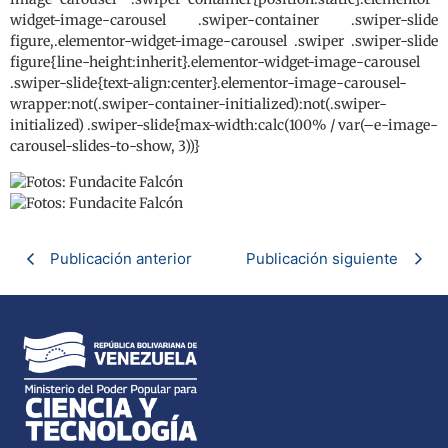
widget-image-carousel .swiper-container .swiper-slide
figure,.elementor-widget-image-carousel .swiper .swiper-slide
figure{line-height:inherit}.elementor-widget-image-carousel
.swiper-slide{text-align:center}.elementor-image-carousel-
wrapper:not(.swiper-container-initialized):not(.swiper-
initialized) .swiper-slide{max-width:calc(100% / var(–e-image-
carousel-slides-to-show, 3))}
Publicación anterior
Publicación siguiente