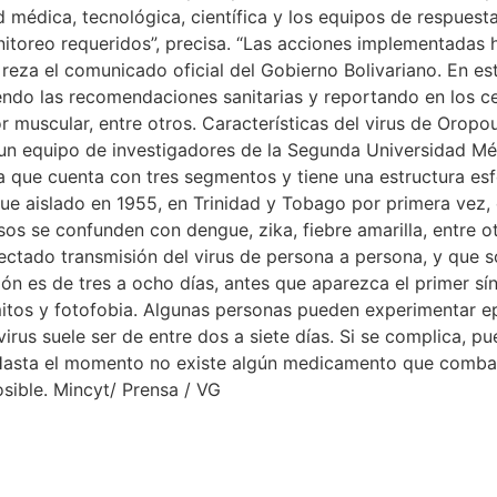
d médica, tecnológica, científica y los equipos de respuesta
itoreo requeridos”, precisa. “Las acciones implementadas h
reza el comunicado oficial del Gobierno Bolivariano. En est
iendo las recomendaciones sanitarias y reportando en los 
r muscular, entre otros. Características del virus de Orop
n equipo de investigadores de la Segunda Universidad Méd
 que cuenta con tres segmentos y tiene una estructura esfé
e fue aislado en 1955, en Trinidad y Tobago por primera ve
asos se confunden con dengue, zika, fiebre amarilla, entre 
etectado transmisión del virus de persona a persona, y que
ión es de tres a ocho días, antes que aparezca el primer sí
itos y fotofobia. Algunas personas pueden experimentar epi
irus suele ser de entre dos a siete días. Si se complica, 
Hasta el momento no existe algún medicamento que combata e
sible. Mincyt/ Prensa / VG