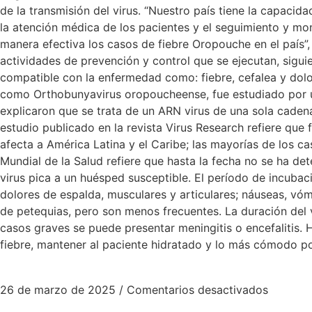
de la transmisión del virus. “Nuestro país tiene la capacida
la atención médica de los pacientes y el seguimiento y mon
manera efectiva los casos de fiebre Oropouche en el país”, 
actividades de prevención y control que se ejecutan, sigu
compatible con la enfermedad como: fiebre, cefalea y dolo
como Orthobunyavirus oropoucheense, fue estudiado por u
explicaron que se trata de un ARN virus de una sola cadena
estudio publicado en la revista Virus Research refiere qu
afecta a América Latina y el Caribe; las mayorías de los c
Mundial de la Salud refiere que hasta la fecha no se ha d
virus pica a un huésped susceptible. El período de incubac
dolores de espalda, musculares y articulares; náuseas, vóm
de petequias, pero son menos frecuentes. La duración del v
casos graves se puede presentar meningitis o encefalitis. 
fiebre, mantener al paciente hidratado y lo más cómodo po
26 de marzo de 2025
/
Comentarios desactivados