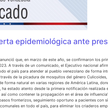
erta epidemiológica ante pre
anunció que, en marzo de este año, se confirmaron los pri
3. A través de un comunicado, el Ejecutivo nacional afirmó
todo el país para atender al pueblo venezolano de forma in
a través de la picadura de mosquitos del género Culicoide
e forma natural en varias regiones de América Latina, dond
 ha estado atento desde la primera notificación realizada e
, así como contener la propagación en el área de influenci
asos fronterizos, seguimiento oportuno a pacientes con sín
os comunales en todo el país, para eliminar los criaderos e