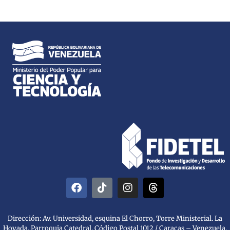
Dirección: Av. Universidad, esquina El Chorro, Torre Ministerial. La
Hoyada, Parroquia Catedral. Código Postal 1012 / Caracas – Venezuela.