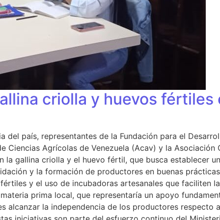
llina criolla y huevos fértile
ia del país, representantes de la Fundación para el Desarrol
e Ciencias Agrícolas de Venezuela (Acav) y la Asociación C
a gallina criolla y el huevo fértil, que busca establecer 
idación y la formación de productores en buenas prácticas,
fértiles y el uso de incubadoras artesanales que faciliten 
o materia prima local, que representaría un apoyo fundament
es alcanzar la independencia de los productores respecto al
stas iniciativas son parte del esfuerzo continuo del Ministe