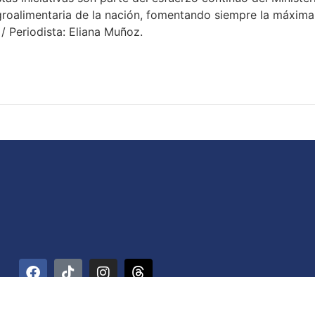
roalimentaria de la nación, fomentando siempre la máxima 
/ Periodista: Eliana Muñoz.
rre Ministerial. La Hoyada, Parroquia Catedral. Código Postal 1012 / Car