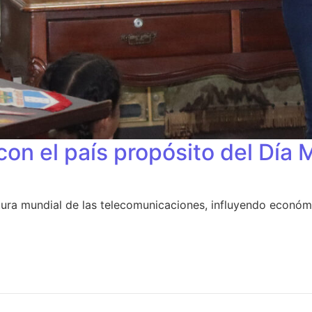
on el país propósito del Día 
tura mundial de las telecomunicaciones, influyendo económi