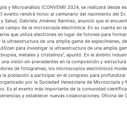
a y Microanálisis (CONVEMI) 2024, se realizará desde este 
 El evento rendirá honor al centenario del nacimiento del D
n y Salud, Gabriela Jiménez Ramírez, anunció que el encuen
 el campo de la microscopía electrónica. En su cuenta en la
derna que utiliza electrones en lugar de fotones para form
ar la ultraestructura de una amplia gama de especímenes, 
utilizan para investigar la ultraestructura de una amplia g
iopsia, metales y cristalinos”, apuntó. En el ámbito indust
do una visión sin precedentes en la composición y estructura
radores de fotogramas, los microscopios electrónicos mode
ó a la población a participar en el congreso para profundiz
s organizado por la Sociedad Venezolana de Microscopía y
o. Es el evento más importante de la comunidad científica
riencias y establecer nuevas colaboraciones. Oficina de G