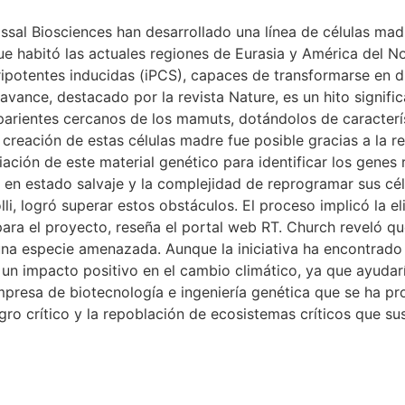
ssal Biosciences han desarrollado una línea de células mad
que habitó las actuales regiones de Eurasia y América del N
potentes inducidas (iPCS), capaces de transformarse en div
avance, destacado por la revista Nature, es un hito signific
 parientes cercanos de los mamuts, dotándolos de caracterís
La creación de estas células madre fue posible gracias a 
ción de este material genético para identificar los genes 
 en estado salvaje y la complejidad de reprogramar sus célu
li, logró superar estos obstáculos. El proceso implicó la e
ara el proyecto, reseña el portal web RT. Church reveló que 
 una especie amenazada. Aunque la iniciativa ha encontrado
 impacto positivo en el cambio climático, ya que ayudarían
mpresa de biotecnología e ingeniería genética que se ha pr
gro crítico y la repoblación de ecosistemas críticos que sus