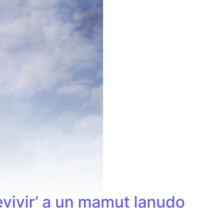
evivir’ a un mamut lanudo