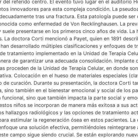
ar del referido centro. El evento tuvo lugar en el auditor
ientos innovadores para esta compleja condición. La pseudo
adecuadamente tras una fractura. Esta patología puede ser
conocida como enfermedad de Von Recklinghausen. La preval
 suele presentarse en los primeros cinco años de vida. La
res. La doctora Corti mencionó a Payet, quien en 1891 descr
 han desarrollado múltiples clasificaciones y enfoques de t
de tratamiento implementado en la Unidad de Terapia Celula
 manera de garantizar una adecuada consolidación. Implant
ulas proceden de la Unidad de Terapia Celular, en donde son
rativa. Colocación en el hueso de materiales especiales (cl
so de curación. Durante su presentación, la doctora Corti t
ca, sino también en el bienestar emocional y social de los 
ión funcional, sino que también impacta la parte social y em
tos niños se incorporan de manera más exitosa a sus activid
los hallazgos radiológicos y las opciones de tratamiento ac
a estimular la regeneración ósea en estos pacientes. La d
nfoque una solución efectiva, permitiéndoles reintegrarse a
 este campo sigue siendo crucial. Se están explorando nuev