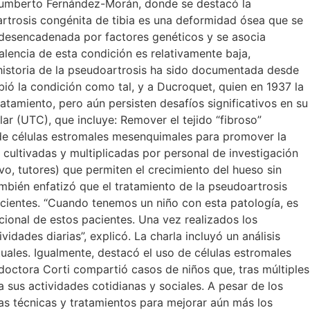
io Humberto Fernández-Morán, donde se destacó la
artrosis congénita de tibia es una deformidad ósea que se
 desencadenada por factores genéticos y se asocia
encia de esta condición es relativamente baja,
 historia de la pseudoartrosis ha sido documentada desde
ibió la condición como tal, y a Ducroquet, quien en 1937 la
ratamiento, pero aún persisten desafíos significativos en su
r (UTC), que incluye: Remover el tejido “fibroso”
e de células estromales mesenquimales para promover la
 cultivadas y multiplicadas por personal de investigación
avo, tutores) que permiten el crecimiento del hueso sin
ambién enfatizó que el tratamiento de la pseudoartrosis
pacientes. “Cuando tenemos un niño con esta patología, es
ocional de estos pacientes. Una vez realizados los
ades diarias”, explicó. La charla incluyó un análisis
tuales. Igualmente, destacó el uso de células estromales
octora Corti compartió casos de niños que, tras múltiples
 sus actividades cotidianas y sociales. A pesar de los
as técnicas y tratamientos para mejorar aún más los