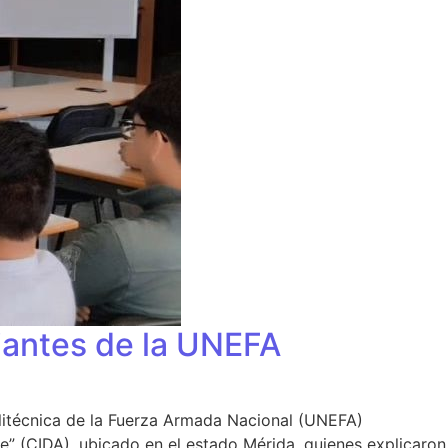
diantes de la UNEFA
litécnica de la Fuerza Armada Nacional (UNEFA)
e” (CIDA), ubicado en el estado Mérida, quienes explicaron