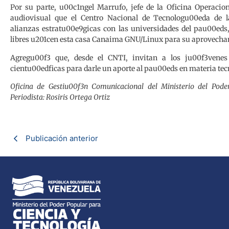
Por su parte, u00c1ngel Marrufo, jefe de la Oficina Operac
audiovisual que el Centro Nacional de Tecnologu00eda de l
alianzas estratu00e9gicas con las universidades del pau00eds
libres u201cen esta casa Canaima GNU/Linux para su aprovec
Agregu00f3 que, desde el CNTI, invitan a los ju00f3vene
cientu00edficas para darle un aporte al pau00eds en materia te
Oficina de Gestiu00f3n Comunicacional del Ministerio del Pod
Periodista: Rosiris Ortega Ortiz
Publicación anterior