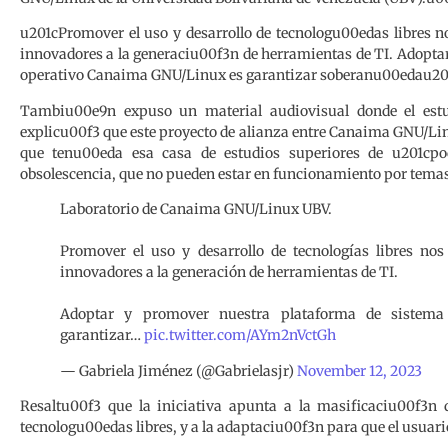
u201cPromover el uso y desarrollo de tecnologu00edas libres 
innovadores a la generaciu00f3n de herramientas de TI. Adopta
operativo Canaima GNU/Linux es garantizar soberanu00edau201
Tambiu00e9n expuso un material audiovisual donde el estud
explicu00f3 que este proyecto de alianza entre Canaima GNU/Linu
que tenu00eda esa casa de estudios superiores de u201cpo
obsolescencia, que no pueden estar en funcionamiento por tem
Laboratorio de Canaima GNU/Linux UBV.
Promover el uso y desarrollo de tecnologías libres no
innovadores a la generación de herramientas de TI.
Adoptar y promover nuestra plataforma de sistem
garantizar…
pic.twitter.com/AYm2nVctGh
— Gabriela Jiménez (@Gabrielasjr)
November 12, 2023
Resaltu00f3 que la iniciativa apunta a la masificaciu00f3n d
tecnologu00edas libres, y a la adaptaciu00f3n para que el usuar