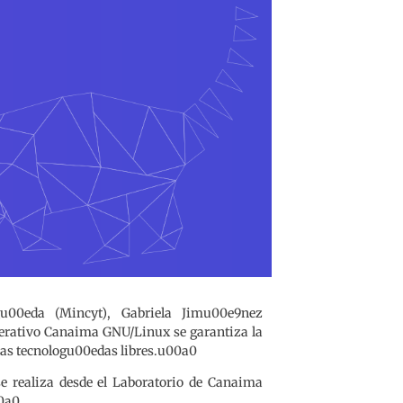
u00eda (Mincyt), Gabriela Jimu00e9nez
erativo Canaima GNU/Linux se garantiza la
 las tecnologu00edas libres.u00a0
se realiza desde el Laboratorio de Canaima
00a0