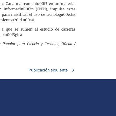
iones Canaima, comentu00f3 en un material
a Informaciu00f3n (CNTI), impulsa estas
, para masificar el uso de tecnologu00edas
hamientou201d.u00a0
s a que se sumen al estudio de carreras
cnolu00f3gica
er Popular para Ciencia y Tecnologu00eda /
Publicación siguiente