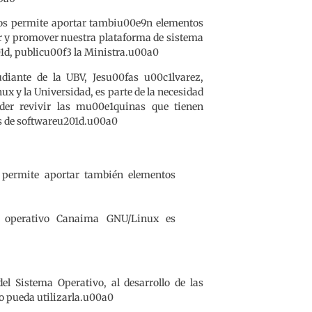
nos permite aportar tambiu00e9n elementos
r y promover nuestra plataforma de sistema
d, publicu00f3 la Ministra.u00a0
iante de la UBV, Jesu00fas u00c1lvarez,
x y la Universidad, es parte de la necesidad
der revivir las mu00e1quinas que tienen
as de softwareu201d.u00a0
s permite aportar también elementos
a operativo Canaima GNU/Linux es
el Sistema Operativo, al desarrollo de las
io pueda utilizarla.u00a0