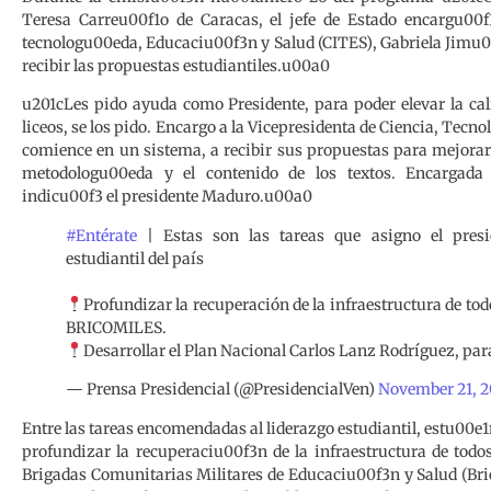
Teresa Carreu00f1o de Caracas, el jefe de Estado encargu00f3
tecnologu00eda, Educaciu00f3n y Salud (CITES), Gabriela Jimu
recibir las propuestas estudiantiles.u00a0
u201cLes pido ayuda como Presidente, para poder elevar la cal
liceos, se los pido. Encargo a la Vicepresidenta de Ciencia, Tec
comience en un sistema, a recibir sus propuestas para mejorar
metodologu00eda y el contenido de los textos. Encargada
indicu00f3 el presidente Maduro.u00a0
#Entérate
| Estas son las tareas que asigno el pres
estudiantil del país
Profundizar la recuperación de la infraestructura de todo
BRICOMILES.
Desarrollar el Plan Nacional Carlos Lanz Rodríguez, pa
— Prensa Presidencial (@PresidencialVen)
November 21, 2
Entre las tareas encomendadas al liderazgo estudiantil, estu00
profundizar la recuperaciu00f3n de la infraestructura de todo
Brigadas Comunitarias Militares de Educaciu00f3n y Salud (Brico