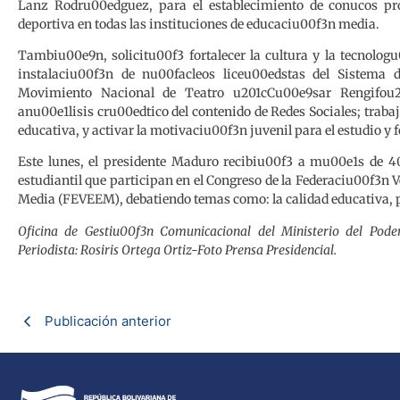
Lanz Rodru00edguez, para el establecimiento de conucos produ
deportiva en todas las instituciones de educaciu00f3n media.
Tambiu00e9n, solicitu00f3 fortalecer la cultura y la tecnolog
instalaciu00f3n de nu00facleos liceu00edstas del Sistema 
Movimiento Nacional de Teatro u201cCu00e9sar Rengifou2
anu00e1lisis cru00edtico del contenido de Redes Sociales; traba
educativa, y activar la motivaciu00f3n juvenil para el estudio y 
Este lunes, el presidente Maduro recibiu00f3 a mu00e1s de 4
estudiantil que participan en el Congreso de la Federaciu00f3n
Media (FEVEEM), debatiendo temas como: la calidad educativa, pa
Oficina de Gestiu00f3n Comunicacional del Ministerio del Pod
Periodista: Rosiris Ortega Ortiz-Foto Prensa Presidencial.
Publicación anterior