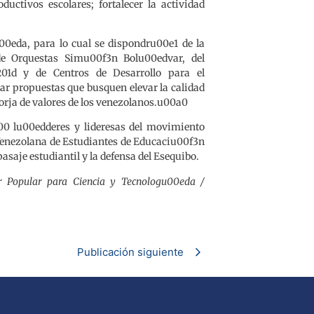
ctivos escolares; fortalecer la actividad
u00eda, para lo cual se dispondru00e1 de la
de Orquestas Simu00f3n Bolu00edvar, del
01d y de Centros de Desarrollo para el
jar propuestas que busquen elevar la calidad
forja de valores de los venezolanos.u00a0
00 lu00edderes y lideresas del movimiento
 Venezolana de Estudiantes de Educaciu00f3n
saje estudiantil y la defensa del Esequibo.
er Popular para Ciencia y Tecnologu00eda /
Publicación siguiente