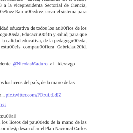
 a la vicepresidenta Sectorial de Ciencia,
00e9nez Ramu00edrez, crear el sistema para
idad educativa de todos los au00f1os de los
nologu00eda, Educaciu00f3n y Salud, para que
 la calidad educativa, de la pedagogu00eda,
 estu00e1s compau00f1era Gabrielau201d,
idente
@NicolasMaduro
al liderazgo
s los liceos del país, de la mano de las
ra…
pic.twitter.com/PDruLtLdJZ
023
e1n:u00a0
s los liceos del pau00eds de la mano de las
miles); desarrollar el Plan Nacional Carlos