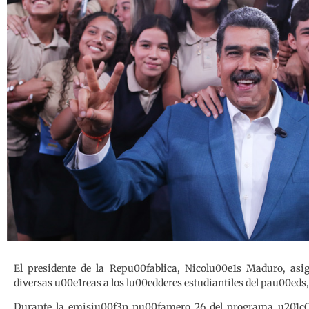
El presidente de la Repu00fablica, Nicolu00e1s Maduro, asi
diversas u00e1reas a los lu00edderes estudiantiles del pau00eds,
Durante la emisiu00f3n nu00famero 26 del programa u201cCo