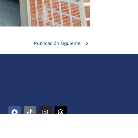
Publicación siguiente
rre Ministerial. La Hoyada, Parroquia Catedral. Código Postal 1012 / Car