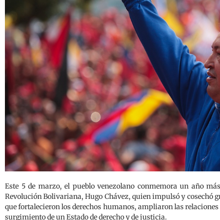
Este 5 de marzo, el pueblo venezolano conmemora un año más 
Revolución Bolivariana, Hugo Chávez, quien impulsó y cosechó gr
que fortalecieron los derechos humanos, ampliaron las relaciones 
surgimiento de un Estado de derecho y de justicia.