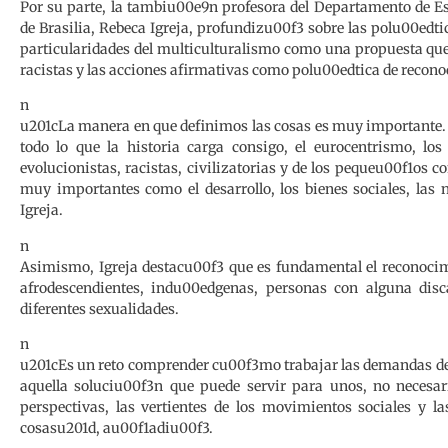
Por su parte, la tambiu00e9n profesora del Departamento de E
de Brasilia, Rebeca Igreja, profundizu00f3 sobre las polu00edti
particularidades del multiculturalismo como una propuesta que
racistas y las acciones afirmativas como polu00edtica de reconoc
n
u201cLa manera en que definimos las cosas es muy importante.
todo lo que la historia carga consigo, el eurocentrismo, lo
evolucionistas, racistas, civilizatorias y de los pequeu00f1os 
muy importantes como el desarrollo, los bienes sociales, las
Igreja.
n
Asimismo, Igreja destacu00f3 que es fundamental el reconocimi
afrodescendientes, indu00edgenas, personas con alguna dis
diferentes sexualidades.
n
u201cEs un reto comprender cu00f3mo trabajar las demandas de
aquella soluciu00f3n que puede servir para unos, no necesa
perspectivas, las vertientes de los movimientos sociales y 
cosasu201d, au00f1adiu00f3.