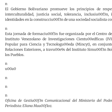
n
El Gobierno Bolivariano promueve los principios de respeto
interculturalidad, justicia social, tolerancia, inclusiu00f3n
identidades en la construcciu00f3n de una sociedad socialista c
n
Esta jornada de formaciu00f3n fue organizada por el Centro de
Instituto Venezolano de Investigaciones Cientu00edficas (IVI
Popular para Ciencia y Tecnologu00eda (Mincyt), en conjunto
Relaciones Exteriores, a travu00e9s del Instituto Simu00f3n Bol
los Pueblos.
n
u00a0
n
n
n
Oficina de Gestiu00f3n Comunicacional del Ministerio del Pod
Periodista: Eliana Muu00f1oz.