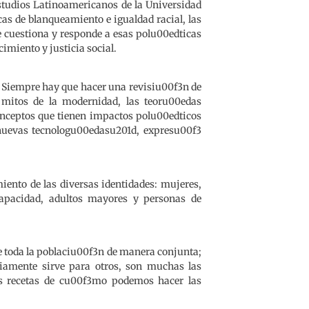
studios Latinoamericanos de la Universidad
cas de blanqueamiento e igualdad racial, las
 cuestiona y responde a esas polu00edticas
imiento y justicia social.
 Siempre hay que hacer una revisiu00f3n de
s mitos de la modernidad, las teoru00edas
conceptos que tienen impactos polu00edticos
 nuevas tecnologu00edasu201d, expresu00f3
ento de las diversas identidades: mujeres,
capacidad, adultos mayores y personas de
 toda la poblaciu00f3n de manera conjunta;
riamente sirve para otros, son muchas las
las recetas de cu00f3mo podemos hacer las