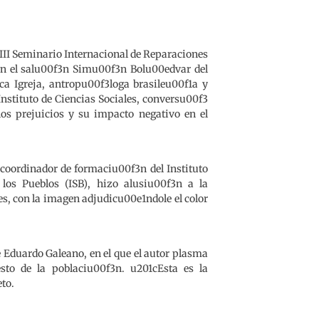
l III Seminario Internacional de Reparaciones
 en el salu00f3n Simu00f3n Bolu00edvar del
ca Igreja, antropu00f3loga brasileu00f1a y
nstituto de Ciencias Sociales, conversu00f3
los prejuicios y su impacto negativo en el
 coordinador de formaciu00f3n del Instituto
los Pueblos (ISB), hizo alusiu00f3n a la
es, con la imagen adjudicu00e1ndole el color
 Eduardo Galeano, en el que el autor plasma
esto de la poblaciu00f3n. u201cEsta es la
to.