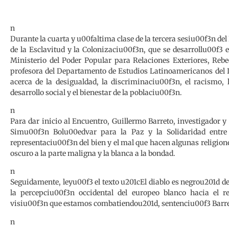
n
Durante la cuarta y u00faltima clase de la tercera sesiu00f3n de
de la Esclavitud y la Colonizaciu00f3n, que se desarrollu00f3
Ministerio del Poder Popular para Relaciones Exteriores, Rebe
profesora del Departamento de Estudios Latinoamericanos del I
acerca de la desigualdad, la discriminaciu00f3n, el racismo, 
desarrollo social y el bienestar de la poblaciu00f3n.
n
Para dar inicio al Encuentro, Guillermo Barreto, investigador y
Simu00f3n Bolu00edvar para la Paz y la Solidaridad entre 
representaciu00f3n del bien y el mal que hacen algunas religion
oscuro a la parte maligna y la blanca a la bondad.
n
Seguidamente, leyu00f3 el texto u201cEl diablo es negrou201d de
la percepciu00f3n occidental del europeo blanco hacia el r
visiu00f3n que estamos combatiendou201d, sentenciu00f3 Barre
n