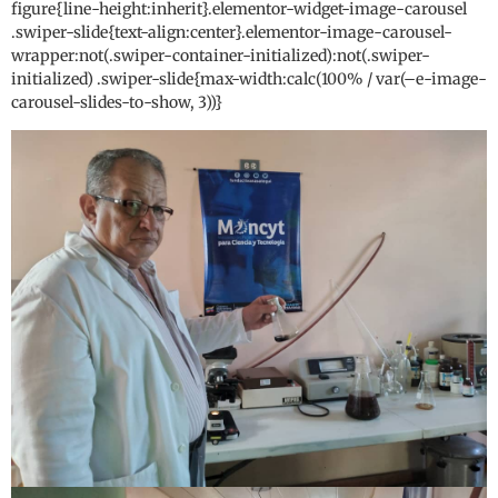
figure{line-height:inherit}.elementor-widget-image-carousel
.swiper-slide{text-align:center}.elementor-image-carousel-
wrapper:not(.swiper-container-initialized):not(.swiper-
initialized) .swiper-slide{max-width:calc(100% / var(–e-image-
carousel-slides-to-show, 3))}