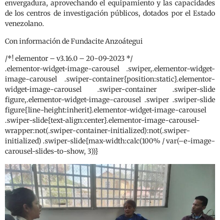
envergadura, aprovechando el equipamiento y las capacidades
de los centros de investigación públicos, dotados por el Estado
venezolano.
Con información de Fundacite Anzoátegui
/*! elementor – v3.16.0 – 20-09-2023 */
.elementor-widget-image-carousel .swiper,.elementor-widget-
image-carousel .swiper-container{position:static}.elementor-
widget-image-carousel .swiper-container .swiper-slide
figure,.elementor-widget-image-carousel .swiper .swiper-slide
figure{line-height:inherit}.elementor-widget-image-carousel
.swiper-slide{text-align:center}.elementor-image-carousel-
wrapper:not(.swiper-container-initialized):not(.swiper-
initialized) .swiper-slide{max-width:calc(100% / var(–e-image-
carousel-slides-to-show, 3))}