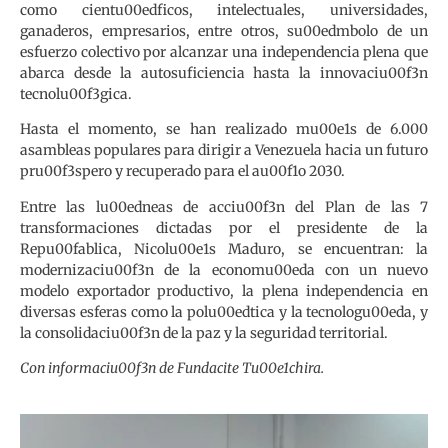
como cientu00edficos, intelectuales, universidades,
ganaderos, empresarios, entre otros, su00edmbolo de un
esfuerzo colectivo por alcanzar una independencia plena que
abarca desde la autosuficiencia hasta la innovaciu00f3n
tecnolu00f3gica.
Hasta el momento, se han realizado mu00e1s de 6.000
asambleas populares para dirigir a Venezuela hacia un futuro
pru00f3spero y recuperado para el au00f1o 2030.
Entre las lu00edneas de acciu00f3n del Plan de las 7
transformaciones dictadas por el presidente de la
Repu00fablica, Nicolu00e1s Maduro, se encuentran: la
modernizaciu00f3n de la economu00eda con un nuevo
modelo exportador productivo, la plena independencia en
diversas esferas como la polu00edtica y la tecnologu00eda, y
la consolidaciu00f3n de la paz y la seguridad territorial.
Con informaciu00f3n de Fundacite Tu00e1chira.