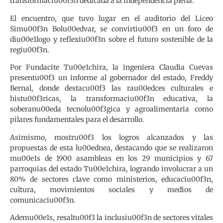
transformaciu00f3n dedicada a la independencia plena.
El encuentro, que tuvo lugar en el auditorio del Liceo
Simu00f3n Bolu00edvar, se convirtiu00f3 en un foro de
diu00e1logo y reflexiu00f3n sobre el futuro sostenible de la
regiu00f3n.
Por Fundacite Tu00e1chira, la ingeniera Claudia Cuevas
presentu00f3 un informe al gobernador del estado, Freddy
Bernal, donde destacu00f3 las rau00edces culturales e
histu00f3ricas, la transformaciu00f3n educativa, la
soberanu00eda tecnolu00f3gica y agroalimentaria como
pilares fundamentales para el desarrollo.
Asimismo, mostru00f3 los logros alcanzados y las
propuestas de esta lu00ednea, destacando que se realizaron
mu00e1s de 1900 asambleas en los 29 municipios y 67
parroquias del estado Tu00e1chira, logrando involucrar a un
80% de sectores clave como ministerios, educaciu00f3n,
cultura, movimientos sociales y medios de
comunicaciu00f3n.
Ademu00e1s, resaltu00f3 la inclusiu00f3n de sectores vitales