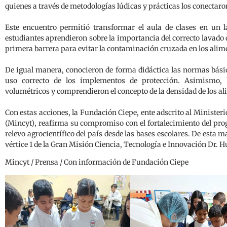
quienes a través de metodologías lúdicas y prácticas los conectaron
Este encuentro permitió transformar el aula de clases en un la
estudiantes aprendieron sobre la importancia del correcto lavado 
primera barrera para evitar la contaminación cruzada en los alim
De igual manera, conocieron de forma didáctica las normas básic
uso correcto de los implementos de protección. Asimismo, l
volumétricos y comprendieron el concepto de la densidad de los a
Con estas acciones, la Fundación Ciepe, ente adscrito al Minister
(Mincyt), reafirma su compromiso con el fortalecimiento del pro
relevo agrocientífico del país desde las bases escolares. De esta 
vértice 1 de la Gran Misión Ciencia, Tecnología e Innovación Dr
Mincyt / Prensa / Con información de Fundación Ciepe