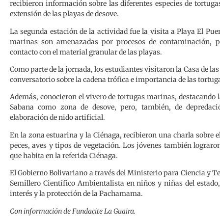
recibieron información sobre las diferentes especies de tortuga
extensión de las playas de desove.
La segunda estación de la actividad fue la visita a Playa El Pue
marinas son amenazadas por procesos de contaminación, pro
contacto con el material granular de las playas.
Como parte de la jornada, los estudiantes visitaron la Casa de l
conversatorio sobre la cadena trófica e importancia de las tortu
Además, conocieron el vivero de tortugas marinas, destacando 
Sabana como zona de desove, pero, también, de depredaci
elaboración de nido artificial.
En la zona estuarina y la Ciénaga, recibieron una charla sobre e
peces, aves y tipos de vegetación. Los jóvenes también lograron
que habita en la referida Ciénaga.
El Gobierno Bolivariano a través del Ministerio para Ciencia y T
Semillero Científico Ambientalista en niños y niñas del estad
interés y la protección de la Pachamama.
Con información de Fundacite La Guaira.